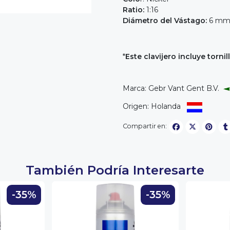
Ratio:
1:16
D
iámetro del Vástago:
6 m
*
Este clavijero incluye tornil
Marca: Gebr Vant Gent B.V.
Origen: Holanda
Compartir en:
También Podría Interesarte
-35%
-35%