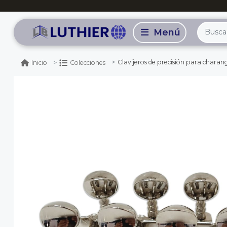
Clavijeros de precisión para charango y mandolina holan
Inicio
Colecciones