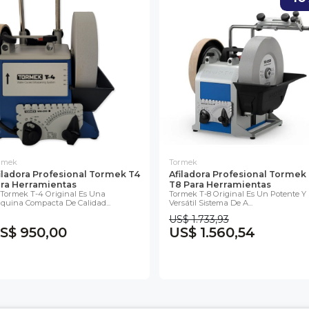
rmek
Tormek
iladora Profesional Tormek T4
Afiladora Profesional Tormek
ra Herramientas
T8 Para Herramientas
 Tormek T-4 Original Es Una
Tormek T-8 Original Es Un Potente Y
quina Compacta De Calidad...
Versátil Sistema De A...
US$ 1.733,93
S$ 950,00
US$ 1.560,54