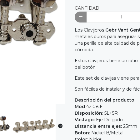
CANTIDAD
Los Clavijeros
Gebr Vant Gent
metales duros para asegurar s
una perilla de alta calidad de 
cómoda.
Estos clavijeros tiene un ratio
del botón.
Este set de clavijas viene par
Son fáciles de instalar y de fác
Descripción del producto:
Mod
42.08.E
Disposición:
5L+5R
Vástago:
Eje Delgado
Distancia entre ejes:
25mm
Boton:
Nickel B/Metal
Colo
r: Nickel