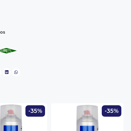
m
los
-35%
-35%