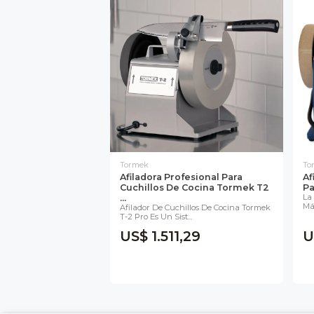
Tormek
To
Afiladora Profesional Para
Af
Cuchillos De Cocina Tormek T2
Pa
La
...
Má
Afilador De Cuchillos De Cocina Tormek
T-2 Pro Es Un Sist...
US$ 1.511,29
U