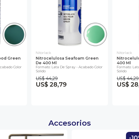
Nitorlack
Nitorlack
ood Green
Nitrocelulosa Seafoam Green
Nitrocelu
De 400 Ml
400 Ml
Acabado Color
Formato: Lata De Spray - Acabado Color
Formato: Lat
Solido
Solido
US$ 44,29
US$ 44,29
US$ 28,79
US$ 28
Accesorios
-1