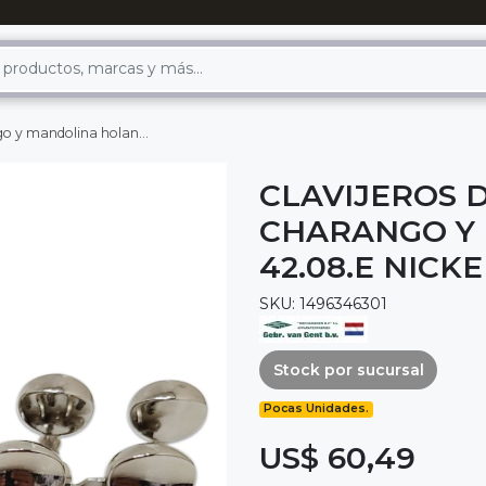
d.mod 42.08.e nickel b/metal (5+5)
CLAVIJEROS 
CHARANGO Y
42.08.E NICKE
SKU: 1496346301
Stock por sucursal
Pocas Unidades.
US$ 60,49