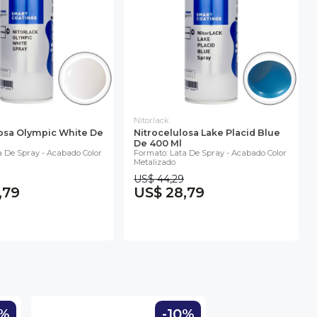
Nitorlack
losa Olympic White De
Nitrocelulosa Lake Placid Blue
De 400 Ml
a De Spray - Acabado Color
Formato: Lata De Spray - Acabado Color
Metalizado
US$ 44,29
,79
US$ 28,79
0%
-10%