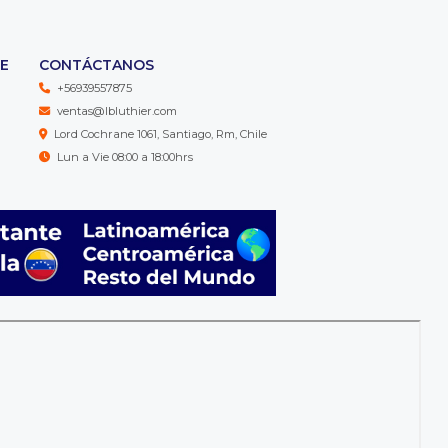
TE
CONTÁCTANOS
+56939557875
ventas@lbluthier.com
Lord Cochrane 1061, Santiago, Rm, Chile
Lun a Vie 08:00 a 18:00hrs