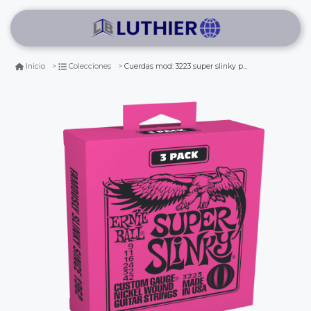
Cuerdas mod: 3223 super slinky para guitarra electrica .009 - .042 (pack de 3 sets)
Inicio
Colecciones