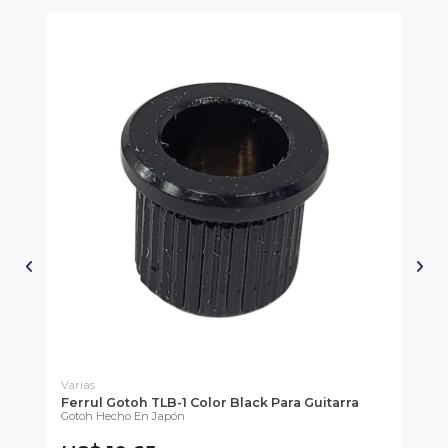
Varias
Var
rra
Ferrul Gotoh TLB-1 Color Black Para Guitarra
Se
Gotoh Hecho En Japón
Bla
Ide