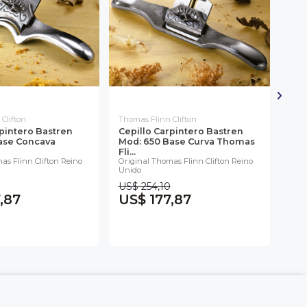
Clifton
Thomas Flinn Clifton
Kun
rpintero Bastren
Cepillo Carpintero Bastren
Cuc
ase Concava
Mod: 650 Base Curva Thomas
Para
Kunz
Fli...
as Flinn Clifton Reino
Original Thomas Flinn Clifton Reino
Unido
US$ 254,10
US$
,87
US$ 177,87
US