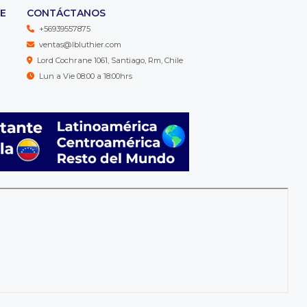
TE
CONTÁCTANOS
+56939557875
ventas@lbluthier.com
Lord Cochrane 1061, Santiago, Rm, Chile
Lun a Vie 08:00 a 18:00hrs