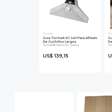
Tormek
To
Guia Tormek KJ-140 Para Afilado
Gu
De Cuchillos Largos
De
Tormek® Hecho En Suecia
To
US$ 139,15
U