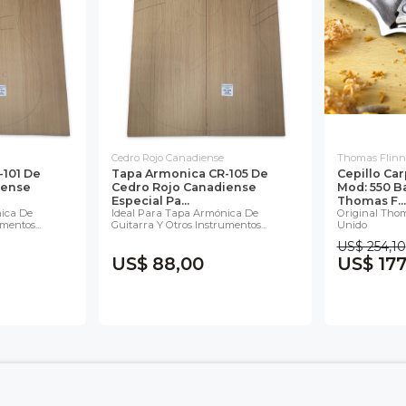
Cedro Rojo Canadiense
Thomas Flinn 
101 De
Tapa Armonica CR-105 De
Cepillo Ca
iense
Cedro Rojo Canadiense
Mod: 550 B
Especial Pa...
Thomas F...
ica De
Ideal Para Tapa Armónica De
Original Thom
mentos...
Guitarra Y Otros Instrumentos...
Unido
US$ 254,10
US$ 88,00
US$ 177