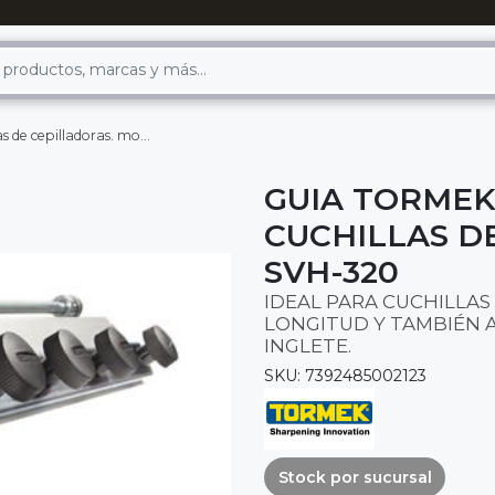
epilladoras. mod: svh-320
GUIA TORMEK
CUCHILLAS D
SVH-320
IDEAL PARA CUCHILLAS
LONGITUD Y TAMBIÉN A
INGLETE.
SKU: 7392485002123
Stock por sucursal