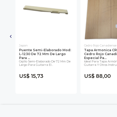
Japon
Cedro Rojo Canadiense
nion
Puente Semi-Elaborado Mod:
Tapa Armonica CR-
or
L-1230 De 72 Mm De Largo
Cedro Rojo Canad
Para ...
Especial Pa...
ecia
Cejillo Semi-Elaborado De 72 Mm De
Ideal Para Tapa Armón
Largo Para Guitarra El...
Guitarra Y Otros Instru
US$ 15,73
US$ 88,00