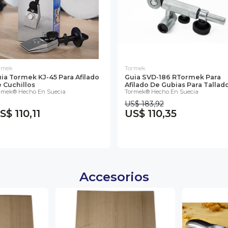
rmek
Tormek
ia Tormek KJ-45 Para Afilado
Guia SVD-186 RTormek Para
 Cuchillos
Afilado De Gubias Para Tallado 
rmek® Hecho En Suecia
Tormek® Hecho En Suecia
US$ 183,92
S$ 110,11
US$ 110,35
Accesorios