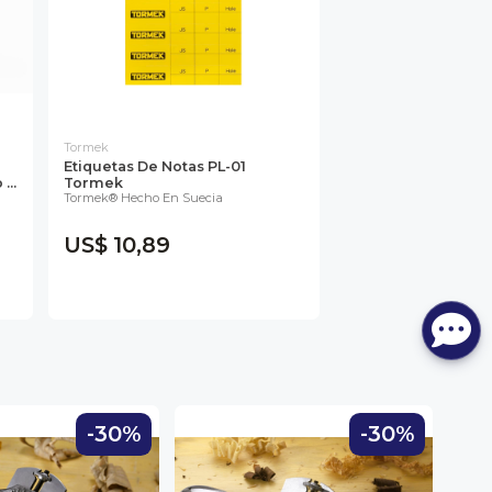
Tormek
Etiquetas De Notas PL-01
...
Tormek
Tormek® Hecho En Suecia
US$ 10,89
-30%
-30%