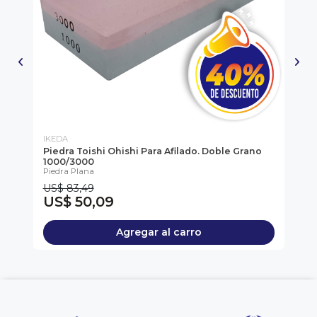
IKEDA
Tit
Piedra Toishi Ohishi Para Afilado. Doble Grano
Ti
Tit
1000/3000
Piedra Plana
US$ 83,49
US$ 50,09
U
Agregar al carro