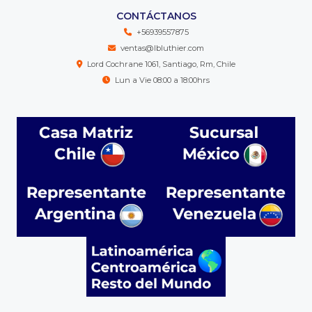
CONTÁCTANOS
+56939557875
ventas@lbluthier.com
Lord Cochrane 1061, Santiago, Rm, Chile
Lun a Vie 08:00 a 18:00hrs