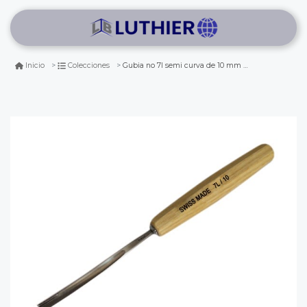
Gubia no 7l semi curva de 10 mm de ancho para hacer cuchara o cuenco
Inicio
Colecciones